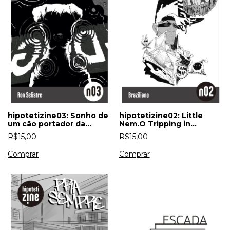
hipotetizine03: Sonho de
hipotetizine02: Little
um cão portador da
Nem.O Tripping in
síndrome de Baller-
Trapland
R$15,00
R$15,00
Heinsen