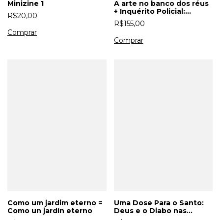
Minizine 1
A arte no banco dos réus
+ Inquérito Policial:
R$20,00
Família Tobias
R$155,00
Como um jardim eterno =
Uma Dose Para o Santo:
Como un jardín eterno
Deus e o Diabo nas
Gravações de Whiskey for