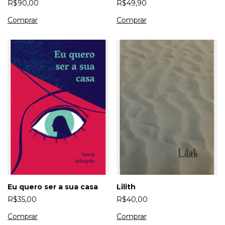
R$90,00
R$49,90
the Holy Ghost
Eu quero ser a sua casa
Lilith
R$35,00
R$40,00