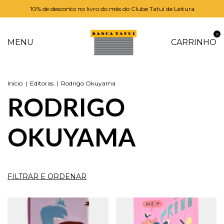
10% de desconto no livro do mês do Clube Tatuí de Leitura
0
MENU
CARRINHO
Início
|
Editoras
|
Rodrigo Okuyama
RODRIGO
OKUYAMA
FILTRAR E ORDENAR