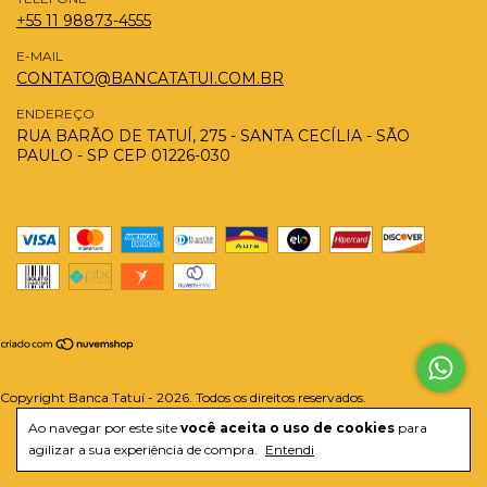
+55 11 98873-4555
E-MAIL
CONTATO@BANCATATUI.COM.BR
ENDEREÇO
RUA BARÃO DE TATUÍ, 275 - SANTA CECÍLIA - SÃO
PAULO - SP CEP 01226-030
Copyright Banca Tatuí - 2026. Todos os direitos reservados.
Ao navegar por este site
você aceita o uso de cookies
para
agilizar a sua experiência de compra.
Entendi