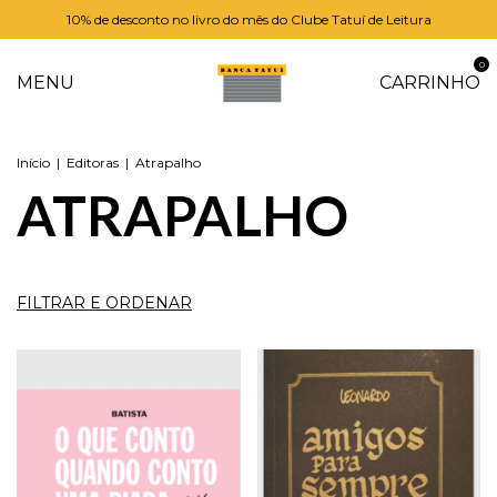
10% de desconto no livro do mês do Clube Tatuí de Leitura
0
MENU
CARRINHO
Início
|
Editoras
|
Atrapalho
ATRAPALHO
FILTRAR E ORDENAR