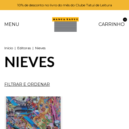
10% de desconto no livro do mês do Clube Tatuí de Leitura
0
MENU
CARRINHO
Início
|
Editoras
|
Nieves
NIEVES
FILTRAR E ORDENAR