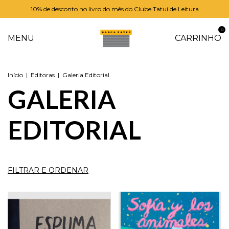
10% de desconto no livro do mês do Clube Tatuí de Leitura
0
MENU
CARRINHO
Início
|
Editoras
|
Galeria Editorial
GALERIA
EDITORIAL
FILTRAR E ORDENAR