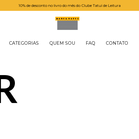
10% de desconto no livro do mês do Clube Tatuí de Leitura
CATEGORIAS
QUEM SOU
FAQ
CONTATO
R