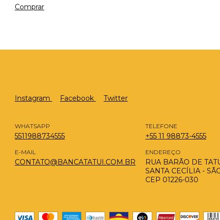
Instagram
Facebook
Twitter
WHATSAPP
TELEFONE
5511988734555
+55 11 98873-4555
E-MAIL
ENDEREÇO
CONTATO@BANCATATUI.COM.BR
RUA BARÃO DE TATUÍ
SANTA CECÍLIA - SÃ
CEP 01226-030