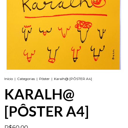
Início
|
Categorias
|
Pôster
|
Karalh@ [PÔSTER A4]
KARALH@
[PÔSTER A4]
R$60,00