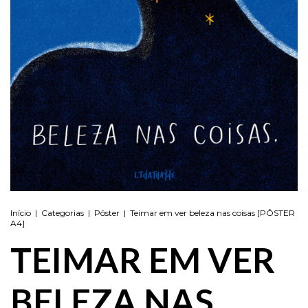
Início
|
Categorias
|
Pôster
|
Teimar em ver beleza nas coisas [PÔSTER
A4]
TEIMAR EM VER
BELEZA NAS