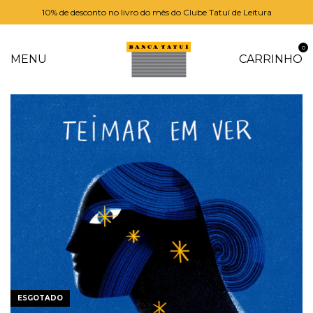
10% de desconto no livro do mês do Clube Tatuí de Leitura
0
MENU
CARRINHO
ESGOTADO