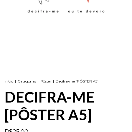
Início
|
Categorias
|
Pôster
|
Decifra-me [PÔSTER A5]
DECIFRA-ME
[PÔSTER A5]
R$25,00