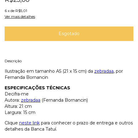
6
x de
R$5,01
Ver mais detalhes
Descrição
Ilustração em tamanho A5 (21 x 15 cm) da
zebradaa
, por
Fernanda Bornancin
ESPECIFICAÇÕES TÉCNICAS
Decifra-me
Autora:
zebradaa
(Fernanda Bornancin)
Altura: 21 cm
Largura: 15 cm
Clique
neste link
para conhecer o prazo de entrega e outros
detalhes da Banca Tatuí.