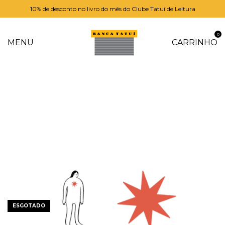
10% de desconto no livro do mês do Clube Tatuí de Leitura
0
MENU
CARRINHO
ESGOTADO