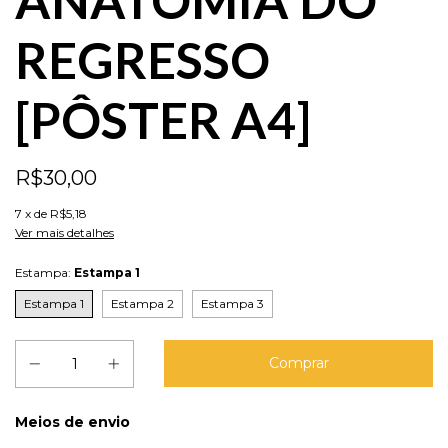
ANATOMIA DO
REGRESSO
[PÔSTER A4]
R$30,00
7
x de
R$5,18
Ver mais detalhes
Estampa:
Estampa 1
Estampa 1
Estampa 2
Estampa 3
Entregas para o CEP:
Meios de envio