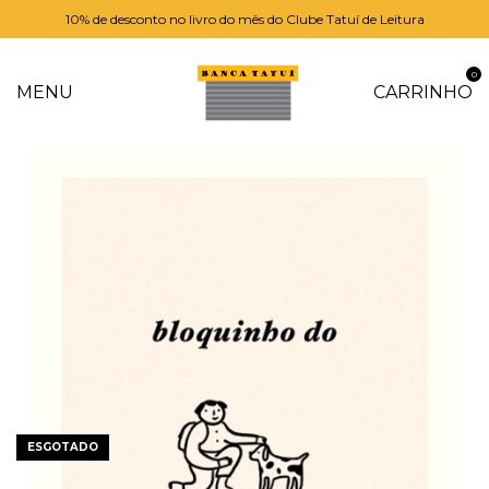
10% de desconto no livro do mês do Clube Tatuí de Leitura
0
MENU
CARRINHO
ESGOTADO