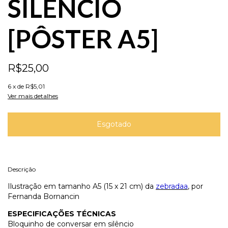
SILÊNCIO
[PÔSTER A5]
R$25,00
6
x de
R$5,01
Ver mais detalhes
Descrição
Ilustração em tamanho A5 (15 x 21 cm) da
zebrada
a
, por
Fernanda Bornancin
ESPECIFICAÇÕES TÉCNICAS
Bloquinho de conversar em silêncio