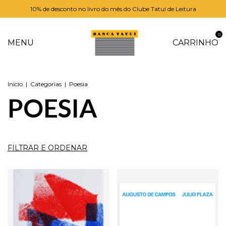
10% de desconto no livro do mês do Clube Tatuí de Leitura
0
MENU
CARRINHO
Início
|
Categorias
|
Poesia
POESIA
FILTRAR E ORDENAR