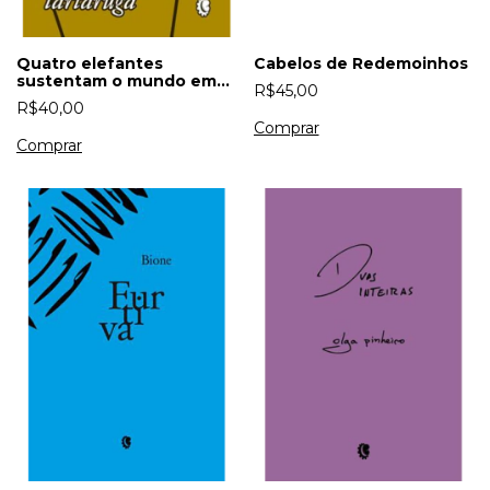
Quatro elefantes
Cabelos de Redemoinhos
sustentam o mundo em
R$45,00
cima do casco de uma
R$40,00
tartaruga