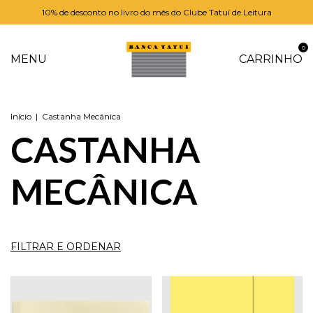
10% de desconto no livro do mês do Clube Tatuí de Leitura
0
MENU
CARRINHO
Início
|
Castanha Mecânica
CASTANHA
MECÂNICA
FILTRAR E ORDENAR