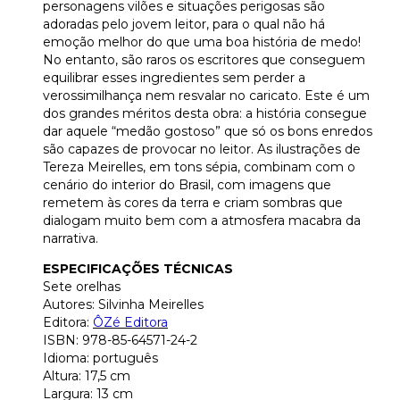
personagens vilões e situações perigosas são
adoradas pelo jovem leitor, para o qual não há
emoção melhor do que uma boa história de medo!
No entanto, são raros os escritores que conseguem
equilibrar esses ingredientes sem perder a
verossimilhança nem resvalar no caricato. Este é um
dos grandes méritos desta obra: a história consegue
dar aquele “medão gostoso” que só os bons enredos
são capazes de provocar no leitor. As ilustrações de
Tereza Meirelles, em tons sépia, combinam com o
cenário do interior do Brasil, com imagens que
remetem às cores da terra e criam sombras que
dialogam muito bem com a atmosfera macabra da
narrativa.
ESPECIFICAÇÕES TÉCNICAS
Sete orelhas
Autores: Silvinha Meirelles
Editora:
ÔZé Editora
ISBN: 978-85-64571-24-2
Idioma: português
Altura: 17,5 cm
Largura: 13 cm