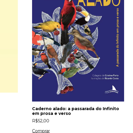
A
R
Caderno alado: a passarada do Infinito
em prosa e verso
R$52,00