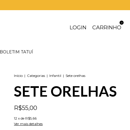
0
LOGIN
CARRINHO
BOLETIM TATUÍ
Início
|
Categorias
|
Infantil
|
Sete orelhas
SETE ORELHAS
R$55,00
12
x de
R$5,66
Ver mais detalhes