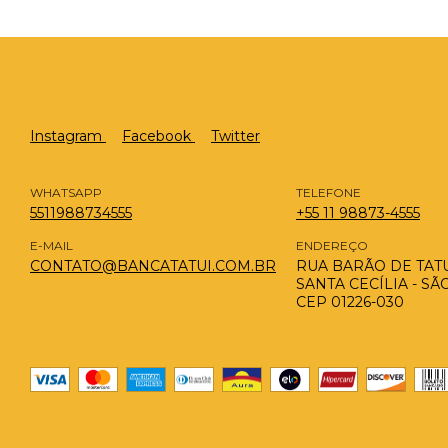
Instagram
Facebook
Twitter
WHATSAPP
TELEFONE
5511988734555
+55 11 98873-4555
E-MAIL
ENDEREÇO
CONTATO@BANCATATUI.COM.BR
RUA BARÃO DE TATUÍ
SANTA CECÍLIA - SÃ
CEP 01226-030