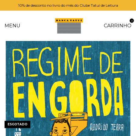
10% de desconto no livro do mês do Clube Tatuí de Leitura
0
MENU
CARRINHO
ESGOTADO