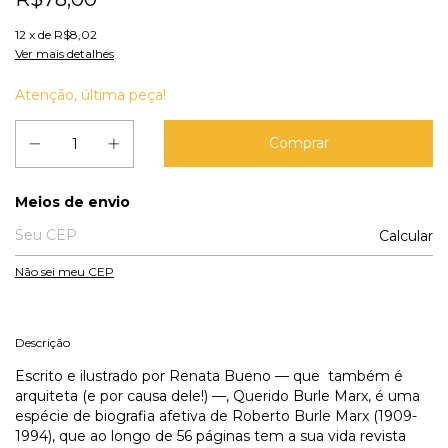
12
x de
R$8,02
Ver mais detalhes
Atenção, última peça!
Entregas para o CEP:
Meios de envio
Calcular
Não sei meu CEP
Descrição
Escrito e ilustrado por Renata Bueno — que também é
arquiteta (e por causa dele!) —, Querido Burle Marx, é uma
espécie de biografia afetiva de Roberto Burle Marx (1909-
1994), que ao longo de 56 páginas tem a sua vida revista