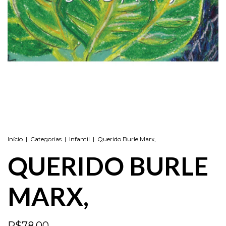
Início
|
Categorias
|
Infantil
|
Querido Burle Marx,
QUERIDO BURLE
MARX,
R$78,00