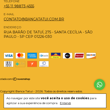
TELEFONE
+55 11 98873-4555
E-MAIL
CONTATO@BANCATATUI.COM.BR
ENDEREÇO
RUA BARÃO DE TATUÍ, 275 - SANTA CECÍLIA - SÃO
PAULO - SP CEP 01226-030
Copyright Banca Tatuí - 2026. Todos os direitos reservados.
Ao navegar por este site
você aceita o uso de cookies
para
agilizar a sua experiência de compra.
Entendi