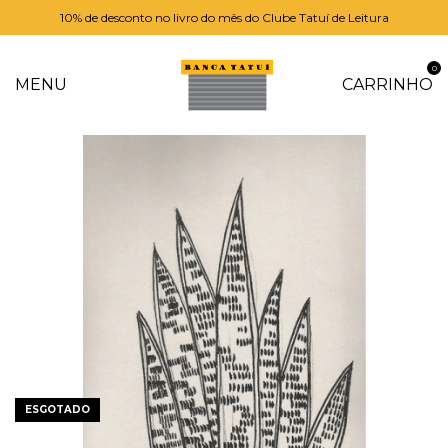
10% de desconto no livro do mês do Clube Tatuí de Leitura
0
MENU
CARRINHO
ESGOTADO