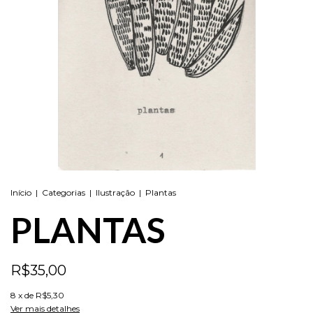
Início
|
Categorias
|
Ilustração
|
Plantas
PLANTAS
R$35,00
8
x de
R$5,30
Ver mais detalhes