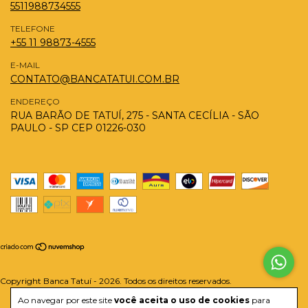
5511988734555
TELEFONE
+55 11 98873-4555
E-MAIL
CONTATO@BANCATATUI.COM.BR
ENDEREÇO
RUA BARÃO DE TATUÍ, 275 - SANTA CECÍLIA - SÃO
PAULO - SP CEP 01226-030
Copyright Banca Tatuí - 2026. Todos os direitos reservados.
Ao navegar por este site
você aceita o uso de cookies
para