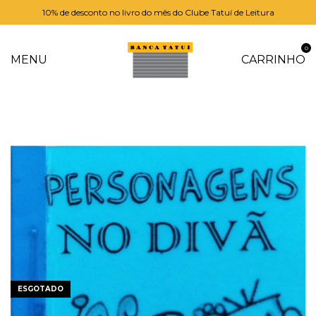
10% de desconto no livro do mês do Clube Tatuí de Leitura
0
MENU
CARRINHO
ESGOTADO