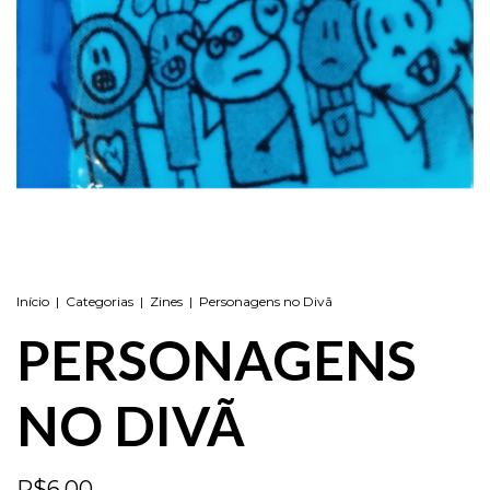
Início
|
Categorias
|
Zines
|
Personagens no Divã
PERSONAGENS
NO DIVÃ
R$6,00