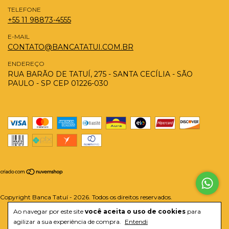
TELEFONE
+55 11 98873-4555
E-MAIL
CONTATO@BANCATATUI.COM.BR
ENDEREÇO
RUA BARÃO DE TATUÍ, 275 - SANTA CECÍLIA - SÃO
PAULO - SP CEP 01226-030
Copyright Banca Tatuí - 2026. Todos os direitos reservados.
Ao navegar por este site
você aceita o uso de cookies
para
agilizar a sua experiência de compra.
Entendi