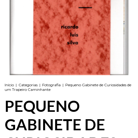
Início
|
Categorias
|
Fotografia
|
Pequeno Gabinete de Curiosidades de
um Trapeiro Caminhante
PEQUENO
GABINETE DE