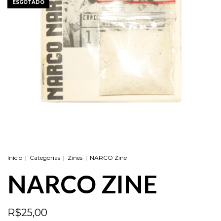
ESGOTADO
Início
|
Categorias
|
Zines
|
NARCO Zine
NARCO ZINE
R$25,00