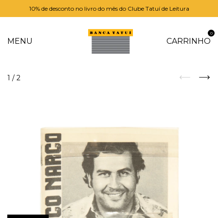
10% de desconto no livro do mês do Clube Tatuí de Leitura
0
MENU
CARRINHO
1
/
2