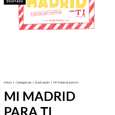
ESGOTADO
Início
|
Categorias
|
Ilustração
|
Mi Madrid para ti
MI MADRID
PARA TI