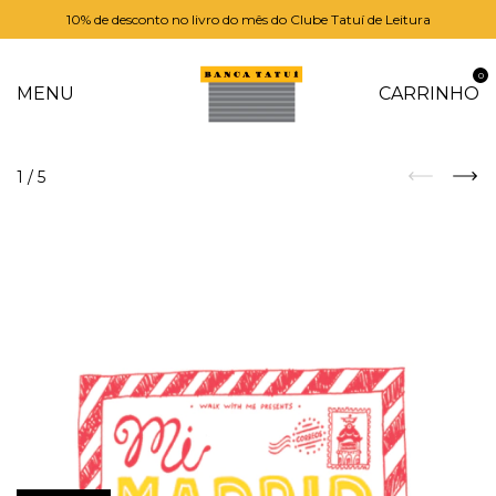
10% de desconto no livro do mês do Clube Tatuí de Leitura
0
MENU
CARRINHO
1
/
5