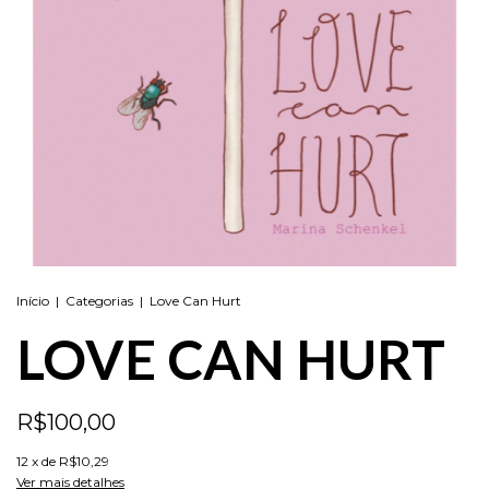
Início
|
Categorias
|
Love Can Hurt
LOVE CAN HURT
R$100,00
12
x de
R$10,29
Ver mais detalhes