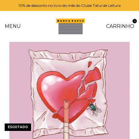
10% de desconto no livro do mês do Clube Tatuí de Leitura
0
MENU
CARRINHO
ESGOTADO