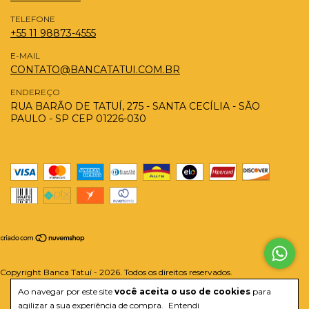
TELEFONE
+55 11 98873-4555
E-MAIL
CONTATO@BANCATATUI.COM.BR
ENDEREÇO
RUA BARÃO DE TATUÍ, 275 - SANTA CECÍLIA - SÃO
PAULO - SP CEP 01226-030
Copyright Banca Tatuí - 2026. Todos os direitos reservados.
Ao navegar por este site
você aceita o uso de cookies
para
agilizar a sua experiência de compra.
Entendi