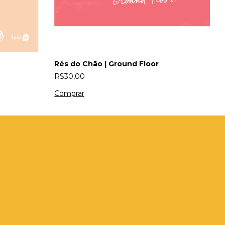
Rés do Chão | Ground Floor
P
R$30,00
R