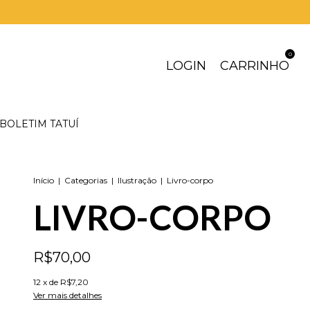
0
LOGIN
CARRINHO
BOLETIM TATUÍ
Início
|
Categorias
|
Ilustração
|
Livro-corpo
LIVRO-CORPO
R$70,00
12
x de
R$7,20
Ver mais detalhes