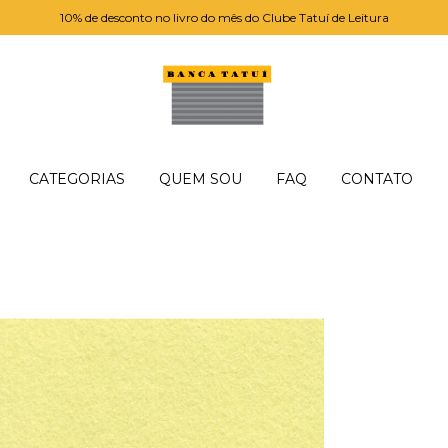
10% de desconto no livro do mês do Clube Tatuí de Leitura
CATEGORIAS
QUEM SOU
FAQ
CONTATO