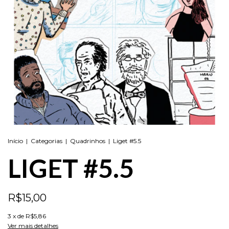
Início
|
Categorias
|
Quadrinhos
|
Liget #5.5
LIGET #5.5
R$15,00
3
x de
R$5,86
Ver mais detalhes