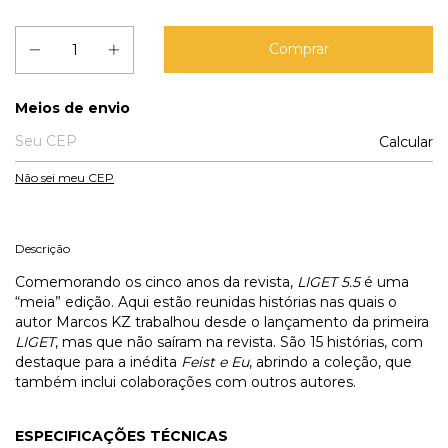
Entregas para o CEP:
Meios de envio
Calcular
Não sei meu CEP
Descrição
Comemorando os cinco anos da revista,
LIGET 5.5
é uma
“meia” edição. Aqui estão reunidas histórias nas quais o
autor Marcos KZ trabalhou desde o lançamento da primeira
LIGET
, mas que não saíram na revista. São 15 histórias, com
destaque para a inédita
Feist e Eu
, abrindo a coleção, que
também inclui colaborações com outros autores.
ESPECIFICAÇÕES TÉCNICAS