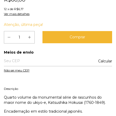
12
x de
R$6,17
Ver mais detalhes
Atenção, última peça!
Entregas para o CEP:
Meios de envio
Calcular
Não sei meu CEP
Descrição
Quarto volume da monumental série de rascunhos do
maior nome do ukiyo-e, Katsushika Hokusai (1760-1849).
Encadernação em estilo tradicional japonês.