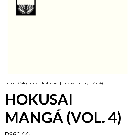
Início
|
Categorias
|
Ilustração
|
Hokusai mangá (Vol. 4)
HOKUSAI
MANGÁ (VOL. 4)
R$60,00