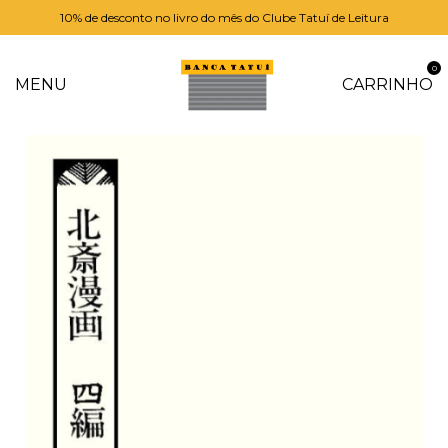
10% de desconto no livro do mês do Clube Tatuí de Leitura
0
MENU
CARRINHO