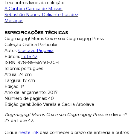
Leia outros livros da coleção:
A Cantora Careca de Massin
Sebastião Nunes: Delirante Lucidez
Mestiços
ESPECIFICAÇÕES TÉCNICAS
Gogmagog! Morris Cox e sua Gogmagog Press
Coleção Gráfica Particular
Autor:
Gustavo Piqueira
Editora:
Lote 42
ISBN: 978–85–66740–30–1
Idioma: português
Altura: 24 cm
Largura: 17 cm
Edição: 1ª
Ano de lançamento: 2017
Número de páginas: 40
Edição geral: João Varella e Cecilia Arbolave
Gogmagog! Morris Cox e sua Gogmagog Press
é o livro nº
27 da Lote 42.
Clique
neste link
para conhecer o prazo de entrega e outros