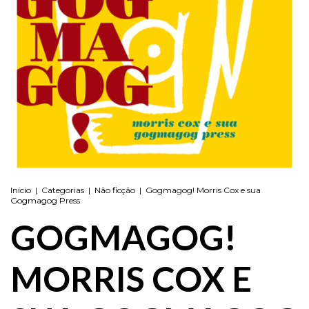
Início
|
Categorias
|
Não ficção
|
Gogmagog! Morris Cox e sua
Gogmagog Press
GOGMAGOG!
MORRIS COX E