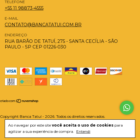
TELEFONE
+55 11 98873-4555
E-MAIL
CONTATO@BANCATATUI.COM.BR
ENDEREÇO
RUA BARÃO DE TATUÍ, 275 - SANTA CECÍLIA - SÃO
PAULO - SP CEP 01226-030
Copyright Banca Tatuí - 2026. Todos os direitos reservados.
Ao navegar por este site
você aceita o uso de cookies
para
agilizar a sua experiência de compra.
Entendi