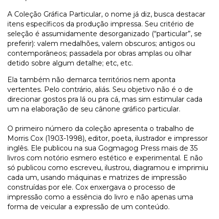
A Coleção Gráfica Particular, o nome já diz, busca destacar
itens específicos da produção impressa. Seu critério de
seleção é assumidamente desorganizado (“particular”, se
preferir): valem medalhões, valem obscuros; antigos ou
contemporâneos; passadela por obras amplas ou olhar
detido sobre algum detalhe; etc, etc.
Ela também não demarca territórios nem aponta
vertentes. Pelo contrário, aliás. Seu objetivo não é o de
direcionar gostos pra lá ou pra cá, mas sim estimular cada
um na elaboração de seu cânone gráfico particular.
O primeiro número da coleção apresenta o trabalho de
Morris Cox (1903-1998), editor, poeta, ilustrador e impressor
inglês. Ele publicou na sua Gogmagog Press mais de 35
livros com notório esmero estético e experimental. E não
só publicou como escreveu, ilustrou, diagramou e imprimiu
cada um, usando máquinas e matrizes de impressão
construídas por ele. Cox enxergava o processo de
impressão como a essência do livro e não apenas uma
forma de veicular a expressão de um conteúdo.