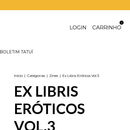
0
LOGIN
CARRINHO
BOLETIM TATUÍ
Início
|
Categorias
|
Zines
|
Ex Libris Eróticos Vol.3
EX LIBRIS
ERÓTICOS
VOL.3