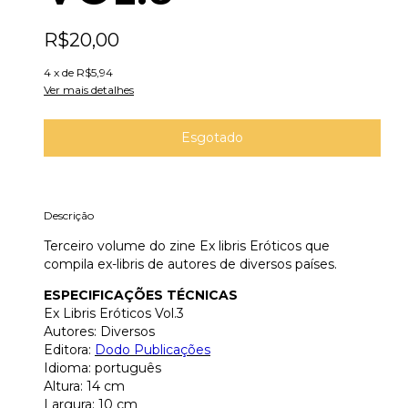
R$20,00
4
x de
R$5,94
Ver mais detalhes
Descrição
Terceiro volume do zine Ex libris Eróticos que
compila ex-libris de autores de diversos países.
ESPECIFICAÇÕES TÉCNICAS
Ex Libris Eróticos Vol.3
Autores: Diversos
Editora:
D
odo Publicações
Idioma: português
Altura: 14 cm
Largura: 10 cm