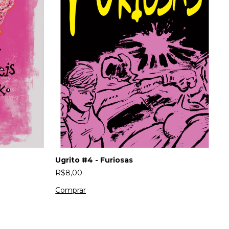
Ugrito #4 - Furiosas
E
P
R$8,00
R