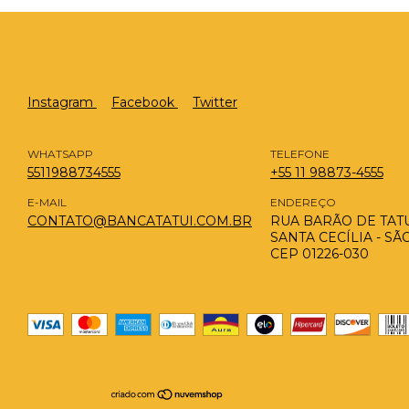
Instagram
Facebook
Twitter
WHATSAPP
TELEFONE
5511988734555
+55 11 98873-4555
E-MAIL
ENDEREÇO
CONTATO@BANCATATUI.COM.BR
RUA BARÃO DE TATUÍ
SANTA CECÍLIA - SÃ
CEP 01226-030