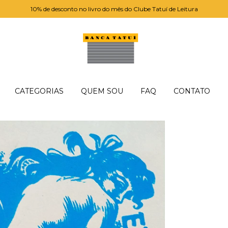
10% de desconto no livro do mês do Clube Tatuí de Leitura
CATEGORIAS
QUEM SOU
FAQ
CONTATO