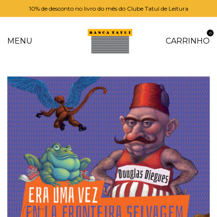
10% de desconto no livro do mês do Clube Tatuí de Leitura
0
MENU
CARRINHO