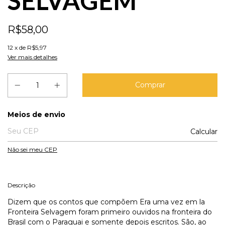
SELVAGEM
R$58,00
12
x de
R$5,97
Ver mais detalhes
Entregas para o CEP:
Meios de envio
Calcular
Não sei meu CEP
Descrição
Dizem que os contos que compõem Era uma vez em la
Fronteira Selvagem foram primeiro ouvidos na fronteira do
Brasil com o Paraguai e somente depois escritos. São, ao