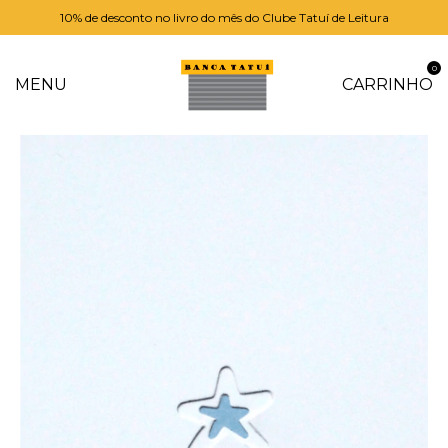
10% de desconto no livro do mês do Clube Tatuí de Leitura
0
MENU
CARRINHO