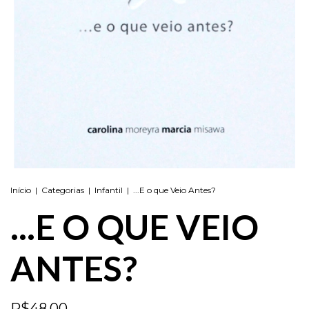
Início
|
Categorias
|
Infantil
|
...E o que Veio Antes?
...E O QUE VEIO
ANTES?
R$48,00