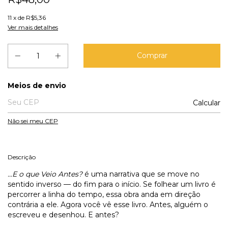
11
x de
R$5,36
Ver mais detalhes
Entregas para o CEP:
Meios de envio
Calcular
Não sei meu CEP
Descrição
...E o que Veio Antes?
é uma narrativa que se move no
sentido inverso — do fim para o início. Se folhear um livro é
percorrer a linha do tempo, essa obra anda em direção
contrária a ele. Agora você vê esse livro. Antes, alguém o
escreveu e desenhou. E antes?