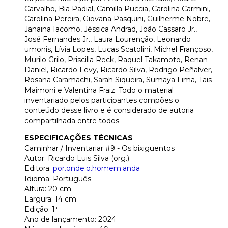
Carvalho, Bia Padial, Camilla Puccia, Carolina Carmini,
Carolina Pereira, Giovana Pasquini, Guilherme Nobre,
Janaina Iacomo, Jéssica Andrad, João Cassaro Jr.,
José Fernandes Jr., Laura Lourenção, Leonardo
umonis, Lívia Lopes, Lucas Scatolini, Michel Françoso,
Murilo Grilo, Priscilla Reck, Raquel Takamoto, Renan
Daniel, Ricardo Levy, Ricardo Silva, Rodrigo Peñalver,
Rosana Caramachi, Sarah Siqueira, Sumaya Lima, Tais
Maimoni e Valentina Fraiz. Todo o material
inventariado pelos participantes compões o
conteúdo desse livro e é considerado de autoria
compartilhada entre todos.
ESPECIFICAÇÕES TÉCNICAS
Caminhar / Inventariar #9 - Os bixiguentos
Autor: Ricardo Luis Silva (org.)
Editora:
por.onde.o.homem.anda
Idioma: Português
Altura: 20 cm
Largura: 14 cm
Edição: 1ª
Ano de lançamento: 2024