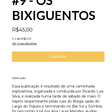
#9 - OS
BIXIGUENTOS
R$45,00
11
x de
R$5,03
Ver mais detalhes
Descrição
Essa publicação é resultado de uma caminhada
exploratória, organzada e conduzida por Ricardo Luis
Silva, e realizada numa tarde de sábado de maio. O
trajeto serpenteante pelas ruas do Bixiga, saido do
Largo do Piques e terminando no Bar Sol y Sombra,
foi percorrido à pé por Ana Laura Mendes, Audrei