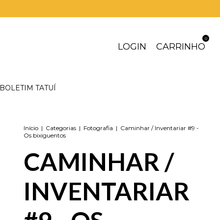
0
LOGIN
CARRINHO
BOLETIM TATUÍ
Início
|
Categorias
|
Fotografia
|
Caminhar / Inventariar #9 -
Os bixiguentos
CAMINHAR /
INVENTARIAR