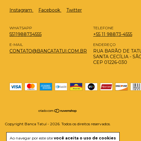
Instagram
Facebook
Twitter
WHATSAPP
TELEFONE
5511988734555
+55 11 98873-4555
E-MAIL
ENDEREÇO
CONTATO@BANCATATUI.COM.BR
RUA BARÃO DE TATUÍ
SANTA CECÍLIA - SÃ
CEP 01226-030
Copyright Banca Tatuí - 2026. Todos os direitos reservados.
Ao navegar por este site
você aceita o uso de cookies