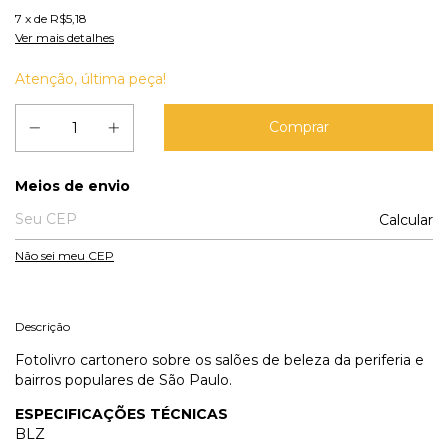
7
x de
R$5,18
Ver mais detalhes
Atenção, última peça!
Entregas para o CEP:
Meios de envio
Calcular
Não sei meu CEP
Descrição
Fotolivro cartonero sobre os salões de beleza da periferia e
bairros populares de São Paulo.
ESPECIFICAÇÕES TÉCNICAS
BLZ