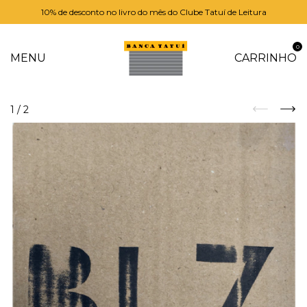
10% de desconto no livro do mês do Clube Tatuí de Leitura
0
MENU
CARRINHO
1
/
2