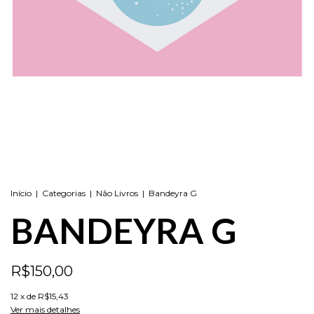
Início
|
Categorias
|
Não Livros
|
Bandeyra G
BANDEYRA G
R$150,00
12
x de
R$15,43
Ver mais detalhes