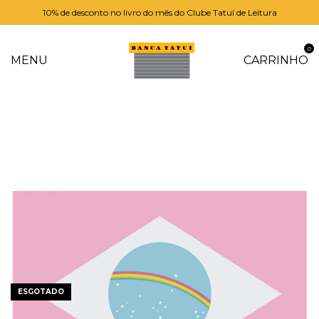
10% de desconto no livro do mês do Clube Tatuí de Leitura
0
MENU
CARRINHO
ESGOTADO