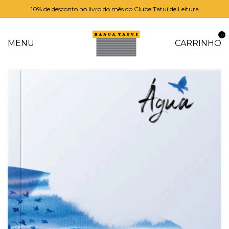
10% de desconto no livro do mês do Clube Tatuí de Leitura
0
MENU
CARRINHO