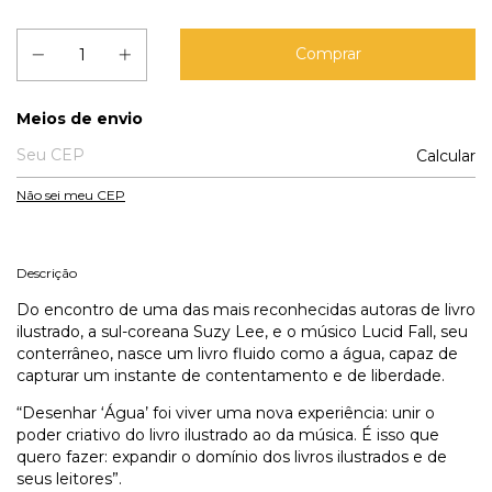
Entregas para o CEP:
Meios de envio
Calcular
Não sei meu CEP
Descrição
Do encontro de uma das mais reconhecidas autoras de livro
ilustrado, a sul-coreana Suzy Lee, e o músico Lucid Fall, seu
conterrâneo, nasce um livro fluido como a água, capaz de
capturar um instante de contentamento e de liberdade.
“Desenhar ‘Água’ foi viver uma nova experiência: unir o
poder criativo do livro ilustrado ao da música. É isso que
quero fazer: expandir o domínio dos livros ilustrados e de
seus leitores”.