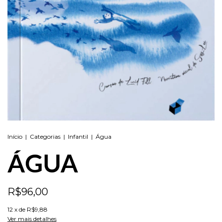
Início
|
Categorias
|
Infantil
|
Água
ÁGUA
R$96,00
12
x de
R$9,88
Ver mais detalhes