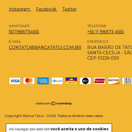
Instagram
Facebook
Twitter
WHATSAPP
TELEFONE
5511988734555
+55 11 98873-4555
E-MAIL
ENDEREÇO
CONTATO@BANCATATUI.COM.BR
RUA BARÃO DE TATUÍ
SANTA CECÍLIA - SÃ
CEP 01226-030
Copyright Banca Tatuí - 2026. Todos os direitos reservados.
Ao navegar por este site
você aceita o uso de cookies