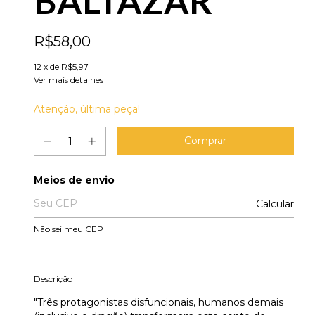
BALTAZAR
R$58,00
12
x de
R$5,97
Ver mais detalhes
Atenção, última peça!
Entregas para o CEP:
Meios de envio
Calcular
Não sei meu CEP
Descrição
"Três protagonistas disfuncionais, humanos demais