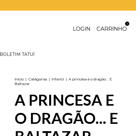
0
LOGIN
CARRINHO
BOLETIM TATUÍ
Início
|
Categorias
|
Infantil
|
A princesa e o dragão... E
Baltazar
A PRINCESA E
O DRAGÃO... E