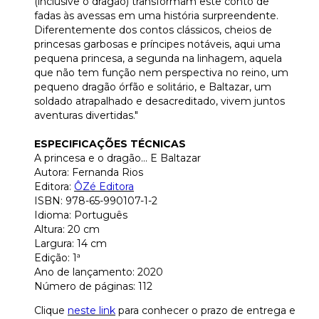
(inclusive o dragão) transformam este conto de
fadas às avessas em uma história surpreendente.
Diferentemente dos contos clássicos, cheios de
princesas garbosas e príncipes notáveis, aqui uma
pequena princesa, a segunda na linhagem, aquela
que não tem função nem perspectiva no reino, um
pequeno dragão órfão e solitário, e Baltazar, um
soldado atrapalhado e desacreditado, vivem juntos
aventuras divertidas."
ESPECIFICAÇÕES TÉCNICAS
A princesa e o dragão... E Baltazar
Autora: Fernanda Rios
Editora:
ÔZé Editora
ISBN: 978-65-990107-1-2
Idioma: Português
Altura: 20 cm
Largura: 14 cm
Edição: 1ª
Ano de lançamento: 2020
Número de páginas: 112
Clique
neste link
para conhecer o prazo de entrega e