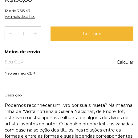
12
x de
R$15,43
Ver mais detalhes
Entregas para o CEP:
Meios de envio
Calcular
Não sei meu CEP
Descrição
Podemos reconhecer um livro por sua silhueta? Na mesma
linha de "Visita noturna à Galeria Nacional", de Endre Tót,
este livro mostra apenas a silhueta de alguns dos livros de
artista favoritos do autor. O trabalho propõe leituras variadas
com base na seleção dos títulos, nas relações entre as
formas e entre as formas e suas legendas correspondentes.