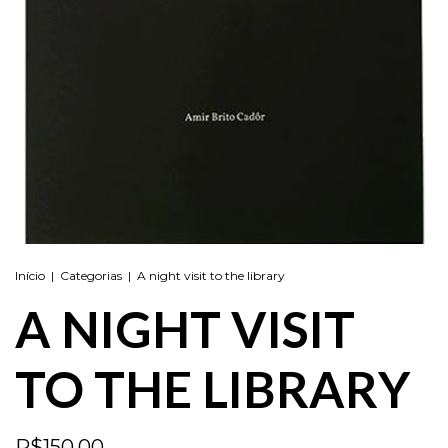
Início
|
Categorias
|
A night visit to the library
A NIGHT VISIT
TO THE LIBRARY
R$150,00