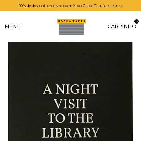
10% de desconto no livro do mês do Clube Tatuí de Leitura
0
MENU
CARRINHO