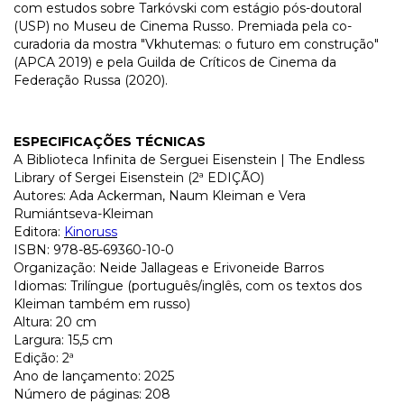
com estudos sobre Tarkóvski com estágio pós-doutoral
(USP) no Museu de Cinema Russo. Premiada pela co-
curadoria da mostra "Vkhutemas: o futuro em construção"
(APCA 2019) e pela Guilda de Críticos de Cinema da
Federação Russa (2020).
ESPECIFICAÇÕES TÉCNICAS
A Biblioteca Infinita de Serguei Eisenstein | The Endless
Library of Sergei Eisenstein (2ª EDIÇÃO)
Autores: Ada Ackerman, Naum Kleiman e Vera
Rumiántseva-Kleiman
Editora:
Kinoruss
ISBN: 978-85-69360-10-0
Organização: Neide Jallageas e Erivoneide Barros
Idiomas: Trilíngue (português/inglês, com os textos dos
Kleiman também em russo)
Altura: 20 cm
Largura: 15,5 cm
Edição: 2ª
Ano de lançamento: 2025
Número de páginas: 208