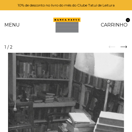
10% de desconto no livro do mês do Clube Tatuí de Leitura
0
MENU
CARRINHO
1
/
2