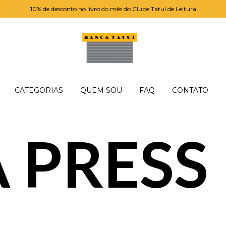
10% de desconto no livro do mês do Clube Tatuí de Leitura
CATEGORIAS
QUEM SOU
FAQ
CONTATO
 PRESS