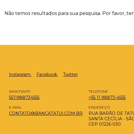
Não temos resultados para sua pesquisa. Por favor, ten
Instagram
Facebook
Twitter
WHATSAPP
TELEFONE
5511988734555
+55 11 98873-4555
E-MAIL
ENDEREÇO
CONTATO@BANCATATUI.COM.BR
RUA BARÃO DE TATUÍ
SANTA CECÍLIA - SÃ
CEP 01226-030