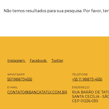
Não temos resultados para sua pesquisa. Por favor, ten
Instagram
Facebook
Twitter
WHATSAPP
TELEFONE
5511988734555
+55 11 98873-4555
E-MAIL
ENDEREÇO
CONTATO@BANCATATUI.COM.BR
RUA BARÃO DE TATUÍ
SANTA CECÍLIA - SÃ
CEP 01226-030