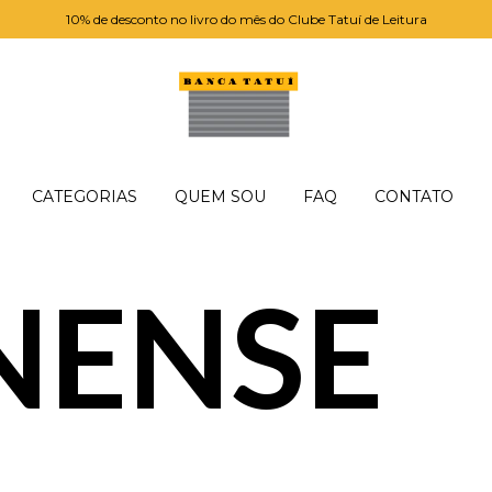
10% de desconto no livro do mês do Clube Tatuí de Leitura
CATEGORIAS
QUEM SOU
FAQ
CONTATO
NENSE