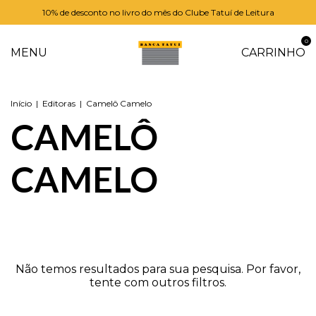
10% de desconto no livro do mês do Clube Tatuí de Leitura
0
MENU
CARRINHO
Início
|
Editoras
|
Camelô Camelo
CAMELÔ
CAMELO
Não temos resultados para sua pesquisa. Por favor,
tente com outros filtros.