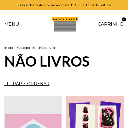
10% de desconto no livro do mês do Clube Tatuí de Leitura
0
MENU
CARRINHO
Início
|
Categorias
|
Não Livros
NÃO LIVROS
FILTRAR E ORDENAR